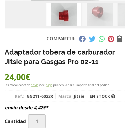
COMPARTIR:
Adaptador tobera de carburador
Jitsie para Gasgas Pro 02-11
24,00
€
Las modalidades de
envío
y de
pago
pueden variar el importe final del pedido.
Ref.:
GG211-6022R
Marca:
Jitsie
EN STOCK
envío desde
4,42
€
*
Cantidad