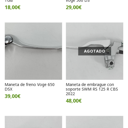
TGB
Voge 500 DS
18,00€
29,00€
AGOTADO
Maneta de freno Voge 650
Maneta de embrague con
DSX
soporte SWM RS 125 R CBS
2022
39,00€
48,00€