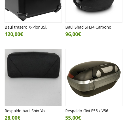
Baul trasero X-Plor 35l.
Baul Shad SH34 Carbono
120,00€
96,00€
Respaldo baul Shin Yo
Respaldo Givi E55 / V56
28,00€
55,00€