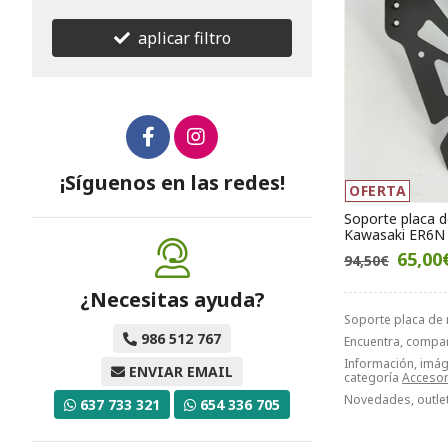
aplicar filtro
¡Síguenos en las redes!
OFERTA
Soporte placa d
Kawasaki ER6N
65,00
94,50€
¿Necesitas ayuda?
Soporte placa de 
986 512 767
Encuentra, compa
Información, imáge
ENVIAR EMAIL
categoría
Accesor
Novedades, outlet
637 733 321
654 336 705