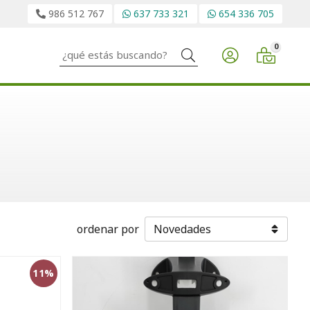
986 512 767
637 733 321
654 336 705
0
Buscar
ordenar por
11%