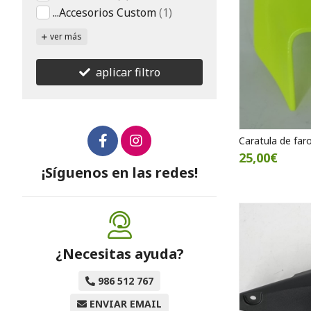
...Accesorios Custom
(1)
ver más
aplicar filtro
Caratula de far
25,00€
¡Síguenos en las redes!
¿Necesitas ayuda?
986 512 767
ENVIAR EMAIL