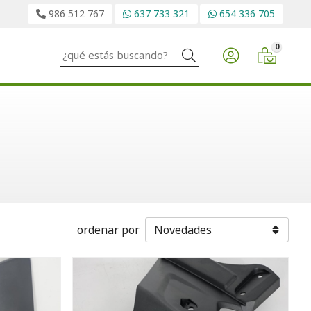
986 512 767
637 733 321
654 336 705
0
Buscar
ordenar por