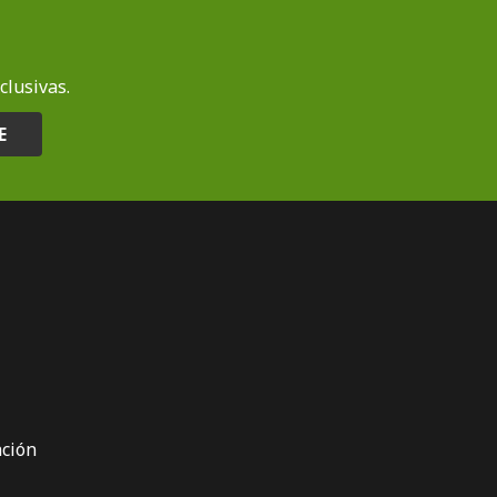
clusivas.
E
ción