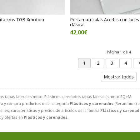
nta kms TGB Xmotion
Portamatrículas Acerbis con luce
clásica
42,00€
Página 1 de 4
1
2
3
4
Mostrar todos
os tapas laterales moto. Plásticos carenados tapas laterales moto SQeM.
ra y compra productos de la categoría
Plásticos y carenados
(Recambios) al
nes, características y precios de artículos de la familia
Plásticos y carenad
 y ofertas en
Plásticos y carenados
.