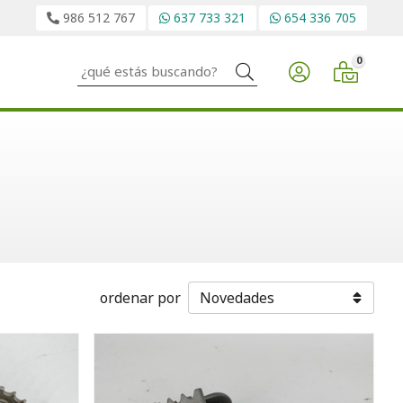
986 512 767
637 733 321
654 336 705
0
Buscar
ordenar por