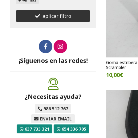
ver más
aplicar filtro
¡Síguenos en las redes!
Goma estribera
Scrambler
10,00€
¿Necesitas ayuda?
986 512 767
ENVIAR EMAIL
637 733 321
654 336 705