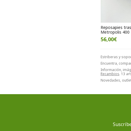
Reposapies tra
Metropolis 400
56,00€
Estriberas y sopo
Encuentra, compa
Información, imáge
Recambios
. 13 ar
Novedades, outlet
Suscríbe