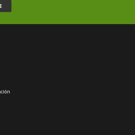
E
ción