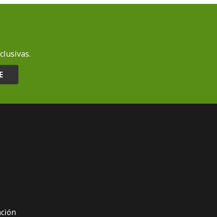
clusivas.
E
ción