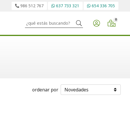
986 512 767
637 733 321
654 336 705
0
Buscar
ordenar por