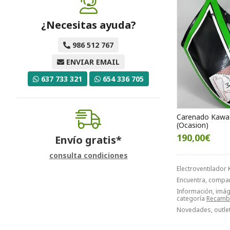
¿Necesitas ayuda?
986 512 767
ENVIAR EMAIL
637 733 321
654 336 705
Carenado Kawas
(Ocasion)
190,00€
Envío gratis*
consulta condiciones
Electroventilador
Encuentra, compa
Información, imáge
categoría
Recamb
Novedades, outlet