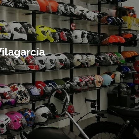
ilagarcía