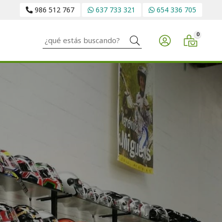
986 512 767
637 733 321
654 336 705
0
Buscar