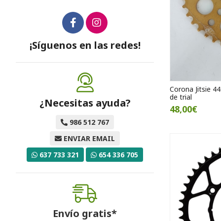
¡Síguenos en las redes!
Corona Jitsie 4
de trial
¿Necesitas ayuda?
48,00€
986 512 767
ENVIAR EMAIL
637 733 321
654 336 705
Envío gratis*