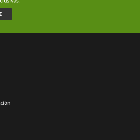
clusivas.
E
ción