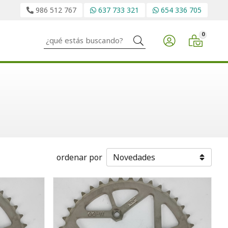
986 512 767
637 733 321
654 336 705
0
Buscar
ordenar por