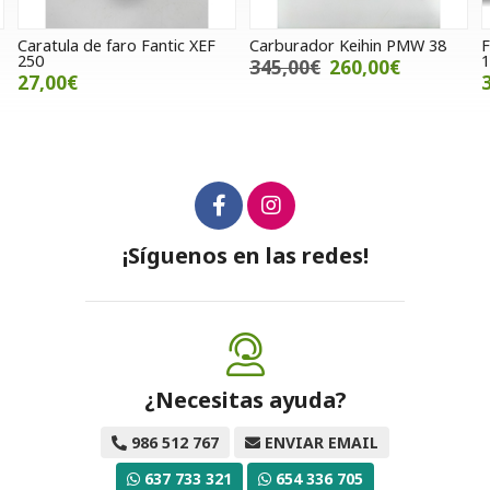
c XEF
Carburador Keihin PMW 38
Faldón izquierdo Kymco K-
125/300 (OCASION)
345,00€
260,00€
35,00€
¡Síguenos en las redes!
¿Necesitas ayuda?
986 512 767
ENVIAR EMAIL
637 733 321
654 336 705