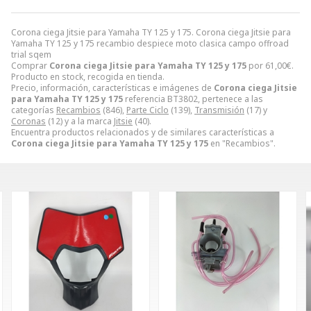
Corona ciega Jitsie para Yamaha TY 125 y 175. Corona ciega Jitsie para
Yamaha TY 125 y 175 recambio despiece moto clasica campo offroad
trial sqem
Comprar
Corona ciega Jitsie para Yamaha TY 125 y 175
por
61,00
€
.
Producto en stock, recogida en tienda.
Precio, información, características e imágenes de
Corona ciega Jitsie
para Yamaha TY 125 y 175
referencia BT3802, pertenece a las
categorías
Recambios
(846),
Parte Ciclo
(139),
Transmisión
(17) y
Coronas
(12) y a la marca
Jitsie
(40).
Encuentra productos relacionados y de similares características a
Corona ciega Jitsie para Yamaha TY 125 y 175
en "Recambios".