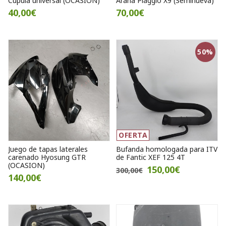
Cúpula universal (OCASION)
Araña Piaggio X9 (Seminueva)
40,00€
70,00€
50%
OFERTA
Juego de tapas laterales
Bufanda homologada para ITV
carenado Hyosung GTR
de Fantic XEF 125 4T
(OCASION)
150,00€
300,00€
140,00€