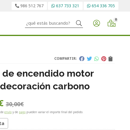
986 512 767
637 733 321
654 336 705
0
Buscar
COMPARTIR:
 de encendido motor
decoración carbono
€
30,00
€
 de
envío
y de
pago
pueden variar el importe final del pedido.
ta