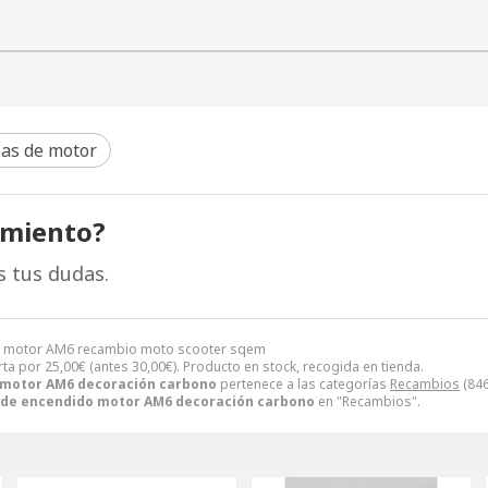
pas de motor
amiento?
s tus dudas.
o motor AM6 recambio moto scooter sqem
rta por
25,00
€
(antes
30,00
€
). Producto en stock, recogida en tienda.
 motor AM6 decoración carbono
pertenece a las categorías
Recambios
(846
 de encendido motor AM6 decoración carbono
en "Recambios".