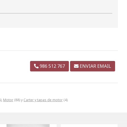
986 512 767
ENVIAR EMAIL
),
Motor
(88) y
Carter y tapas de motor
(4).