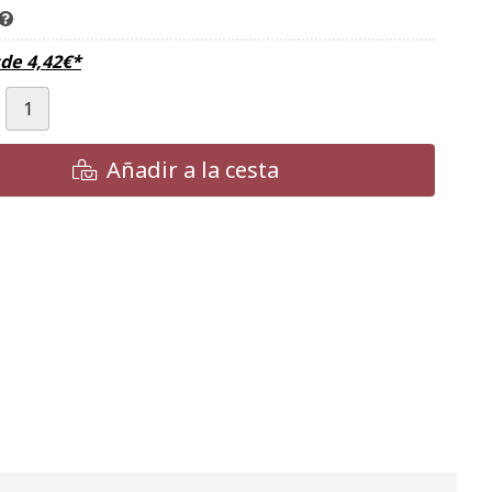
sde
4,42
€
*
Añadir a la cesta