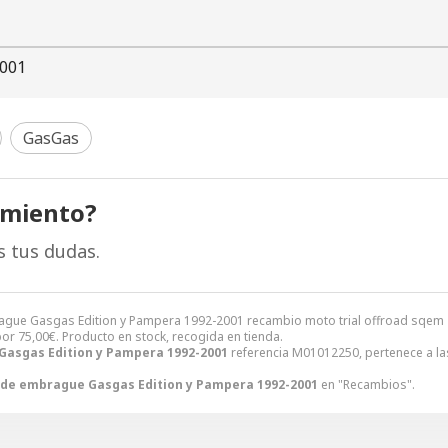
2001
GasGas
amiento?
s tus dudas.
gue Gasgas Edition y Pampera 1992-2001 recambio moto trial offroad sqem
or
75,00
€
. Producto en stock, recogida en tienda.
Gasgas Edition y Pampera 1992-2001
referencia M01012250, pertenece a la
 de embrague Gasgas Edition y Pampera 1992-2001
en "Recambios".