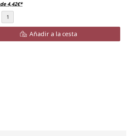
sde
4,42
€
*
Añadir a la cesta