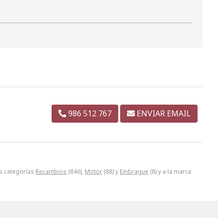
986 512 767
ENVIAR EMAIL
s categorías
Recambios
(846),
Motor
(88) y
Embrague
(8) y a la marca