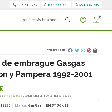
986 512 767
637 733 321
654 336 705
0
Buscar
COMPARTIR:
 de embrague Gasgas
ion y Pampera 1992-2001
€
 de
envío
y de
pago
pueden variar el importe final del pedido.
12250
Marca:
GasGas
EN STOCK