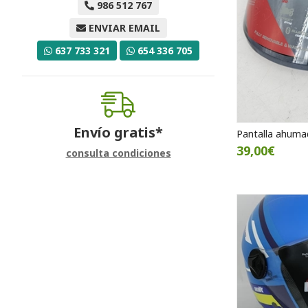
986 512 767
ENVIAR EMAIL
637 733 321
654 336 705
Envío gratis*
Pantalla ahumad
39,00€
consulta condiciones