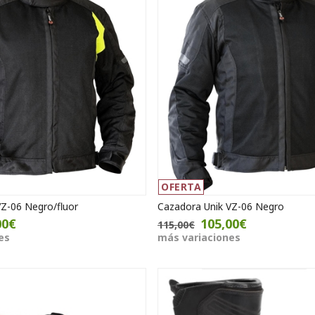
OFERTA
VZ-06 Negro/fluor
Cazadora Unik VZ-06 Negro
00€
105,00€
115,00€
es
más variaciones