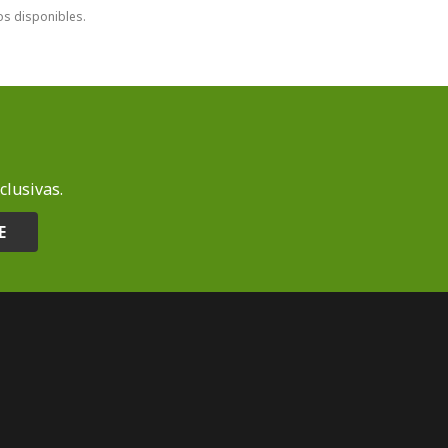
los disponibles.
clusivas.
E