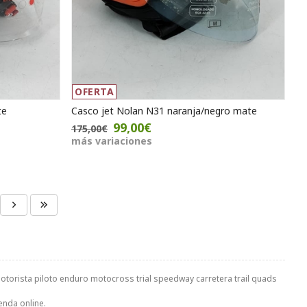
OFERTA
te
Casco jet Nolan N31 naranja/negro mate
99,00€
175,00€
más variaciones
torista piloto enduro motocross trial speedway carretera trail quads
enda online.