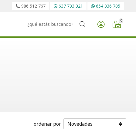
986 512 767
637 733 321
654 336 705
0
Buscar
ordenar por