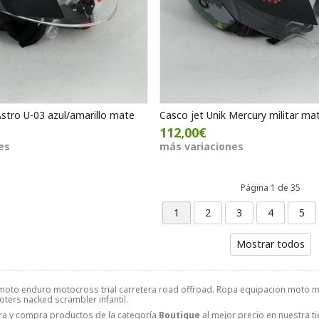
Astro U-03 azul/amarillo mate
Casco jet Unik Mercury militar ma
112,00€
es
más variaciones
Página 1 de 35
1
2
3
4
5
Mostrar todos
oto enduro motocross trial carretera road offroad. Ropa equipacion moto mo
ters nacked scrambler infantil.
ra y compra productos de la categoría
Boutique
al mejor precio en nuestra ti