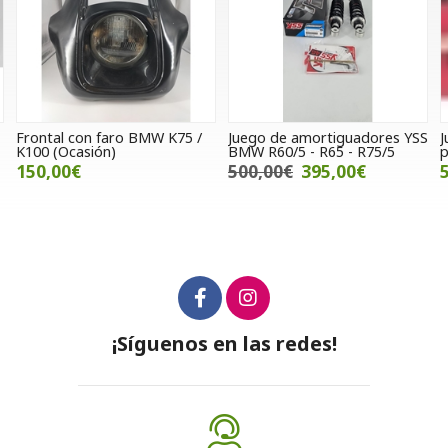
Juego de amortiguadores YSS
Juego silenciosos Scorpion
BMW R60/5 - R65 - R75/5
para Honda CBR 1000 RR
500,00€
395,00€
595,00€
¡Síguenos en las redes!