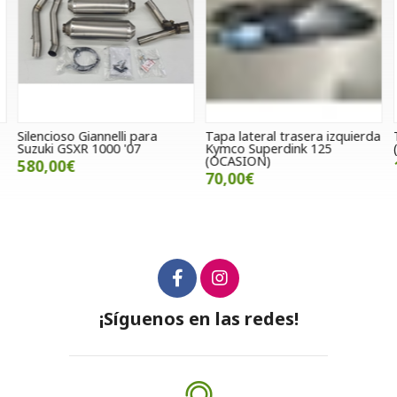
Silencioso Giannelli para
Tapa lateral trasera izquierda
T
Suzuki GSXR 1000 '07
Kymco Superdink 125
(
(OCASION)
580,00€
70,00€
¡Síguenos en las redes!