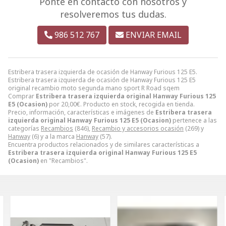
Ponte en contacto con nosotros y
resolveremos tus dudas.
986 512 767
ENVIAR EMAIL
Estribera trasera izquierda de ocasión de Hanway Furious 125 E5.
Estribera trasera izquierda de ocasión de Hanway Furious 125 E5
original recambio moto segunda mano sport R Road sqem
Comprar
Estribera trasera izquierda original Hanway Furious 125
E5 (Ocasion)
por
20,00
€
. Producto en stock, recogida en tienda.
Precio, información, características e imágenes de
Estribera trasera
izquierda original Hanway Furious 125 E5 (Ocasion)
pertenece a las
categorías
Recambios
(846),
Recambio y accesorios ocasión
(269) y
Hanway
(6) y a la marca
Hanway
(57).
Encuentra productos relacionados y de similares características a
Estribera trasera izquierda original Hanway Furious 125 E5
(Ocasion)
en "Recambios".