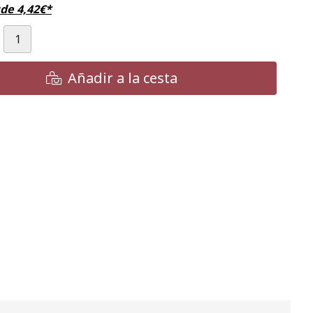
sde
4,42
€
*
Añadir a la cesta