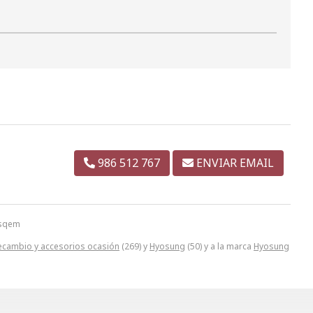
986 512 767
ENVIAR EMAIL
 sqem
ecambio y accesorios ocasión
(269) y
Hyosung
(50) y a la marca
Hyosung