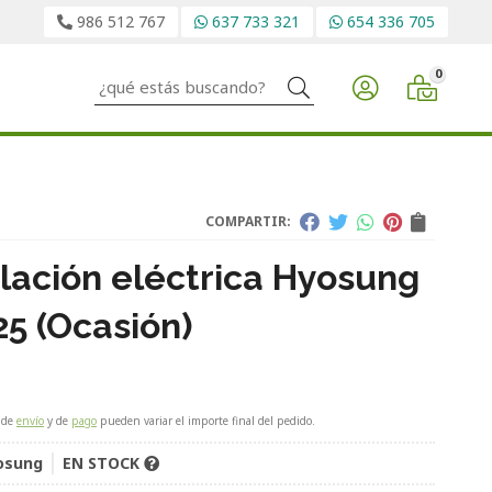
986 512 767
637 733 321
654 336 705
0
Buscar
COMPARTIR:
alación eléctrica Hyosung
25 (Ocasión)
 de
envío
y de
pago
pueden variar el importe final del pedido.
osung
EN STOCK