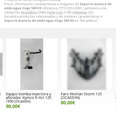
Precio, información, características e imágenes de
Soporte maneta de
embrague Voge 500 DS
referencia 271510210-0001, pertenece a las
categorías
Recambios
(846),
Parte Ciclo
(139) y
Manetas
(23).
Encuentra productos relacionados y de similares características a
Soporte maneta de embrague Voge 500 DS
en "Recambios".
Equipo bomba inyectora y
Faro Wottan Storm 125
I
aforador Kymco K-Xct 125
(OCASION)
d
/300 (Ocasión)
2
80,00€
90,00€