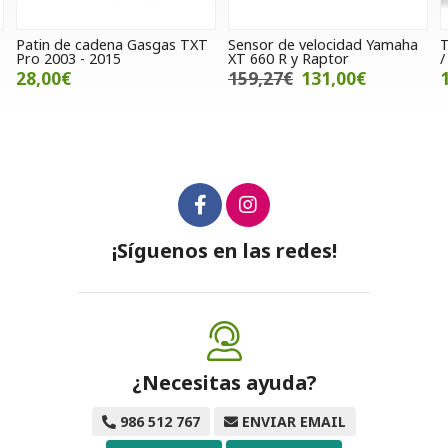
T
Sensor de velocidad Yamaha
Tapa cubre batería K-Xct 125
XT 660 R y Raptor
/ 300 (Ocasion)
159,27€
131,00€
15,00€
¡Síguenos en las redes!
¿Necesitas ayuda?
986 512 767
ENVIAR EMAIL