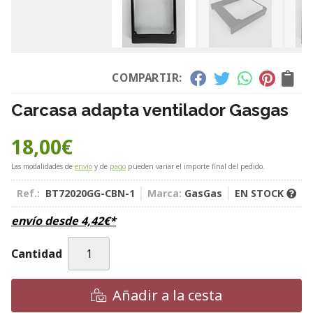
COMPARTIR:
Carcasa adapta ventilador Gasgas
18,00
€
Las modalidades de
envío
y de
pago
pueden variar el importe final del pedido.
Ref.:
BT72020GG-CBN-1
Marca:
GasGas
EN STOCK
envío desde
4,42
€
*
Cantidad
Añadir a la cesta