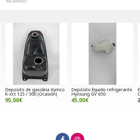
"Recambios".
co
Depósito líquido refrigerante
ECU / Centralita Supersoco
Hyosung GV 650
Cux
45,00€
283,00€
245,00€