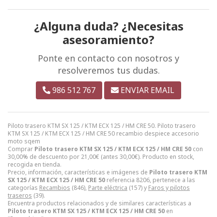
¿Alguna duda? ¿Necesitas
asesoramiento?
Ponte en contacto con nosotros y
resolveremos tus dudas.
986 512 767
ENVIAR EMAIL
Piloto trasero KTM SX 125 / KTM ECX 125 / HM CRE 50. Piloto trasero
KTM SX 125 / KTM ECX 125 / HM CRE 50 recambio despiece accesorio
moto sqem
Comprar
Piloto trasero KTM SX 125 / KTM ECX 125 / HM CRE 50
con
30,00% de descuento por
21,00
€
(antes
30,00
€
). Producto en stock,
recogida en tienda.
Precio, información, características e imágenes de
Piloto trasero KTM
SX 125 / KTM ECX 125 / HM CRE 50
referencia 8206, pertenece a las
categorías
Recambios
(846),
Parte eléctrica
(157) y
Faros y pilotos
traseros
(39).
Encuentra productos relacionados y de similares características a
Piloto trasero KTM SX 125 / KTM ECX 125 / HM CRE 50
en