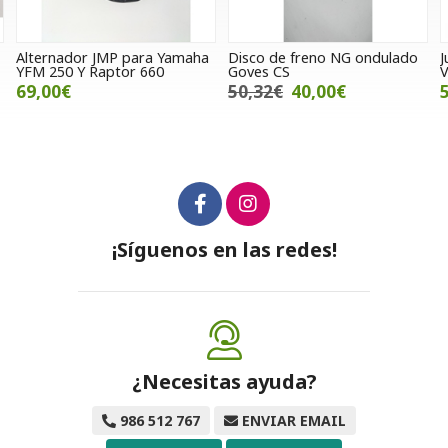
ha
Disco de freno NG ondulado
Juego de carteres SWM
Goves CS
Varez, RS y SM 125
50,32€
40,00€
500,00€
¡Síguenos en las redes!
¿Necesitas ayuda?
986 512 767
ENVIAR EMAIL