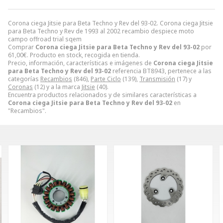
Corona ciega Jitsie para Beta Techno y Rev del 93-02. Corona ciega Jitsie
para Beta Techno y Rev de 1993 al 2002 recambio despiece moto
campo offroad trial sqem
Comprar
Corona ciega Jitsie para Beta Techno y Rev del 93-02
por
61,00
€
. Producto en stock, recogida en tienda.
Precio, información, características e imágenes de
Corona ciega Jitsie
para Beta Techno y Rev del 93-02
referencia BT8943, pertenece a las
categorías
Recambios
(846),
Parte Ciclo
(139),
Transmisión
(17) y
Coronas
(12) y a la marca
Jitsie
(40).
Encuentra productos relacionados y de similares características a
Corona ciega Jitsie para Beta Techno y Rev del 93-02
en
"Recambios".