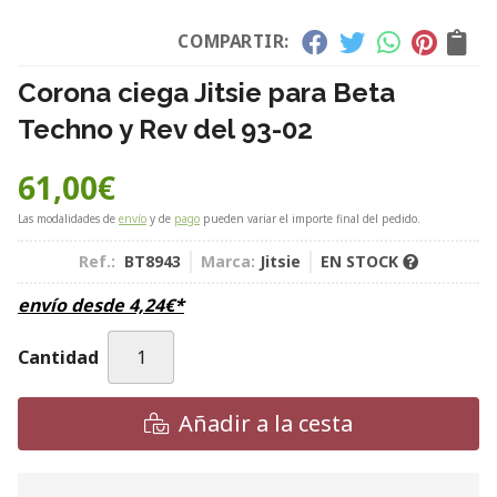
COMPARTIR:
Corona ciega Jitsie para Beta
Techno y Rev del 93-02
61,00
€
Las modalidades de
envío
y de
pago
pueden variar el importe final del pedido.
Ref.:
BT8943
Marca:
Jitsie
EN STOCK
envío desde
4,24
€
*
Cantidad
Añadir a la cesta