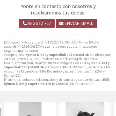
Ponte en contacto con nosotros y
resolveremos tus dudas.
986 512 767
ENVIAR EMAIL
ECU Kymco K-Xct y superdink 125 (OCASION). ECU Kymco K-Xct y
superdink 125 (OCASION) recambio moto scooter maxiscooter
segunda manos sqem
Comprar
ECU Kymco K-Xct y superdink 125 (OCASION)
en oferta por
249,00
€
(antes
404,70
€
). Producto en stock, recogida en tienda.
Precio, información, características e imágenes de
ECU Kymco K-Xct y
superdink 125 (OCASION)
referencia 3920A-LKG5-E00, pertenece a las
categorías
Recambios
(846),
Recambio y accesorios ocasión
(269) y
Kymco
(52).
Encuentra productos relacionados y de similares características a
ECU
Kymco K-Xct y superdink 125 (OCASION)
en "Recambios".