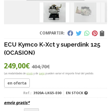
COMPARTIR:
ECU Kymco K-Xct y superdink 125
(OCASION)
249,00
€
404,70
€
Las modalidades de
envío
y de
pago
pueden variar el importe final del pedido.
en oferta
Ref.:
3920A-LKG5-E00
EN STOCK
envío gratis*