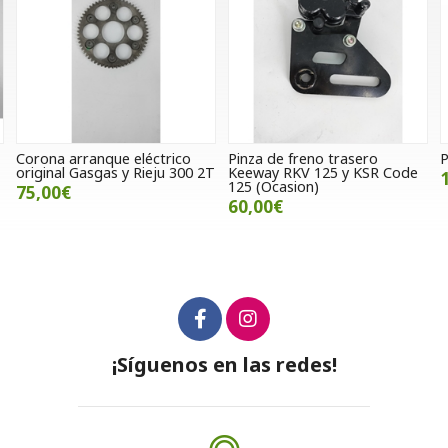
Pinza de freno trasero
Portamatrículas Goneli
T
Keeway RKV 125 y KSR Code
10,00€
125 (Ocasion)
60,00€
¡Síguenos en las redes!