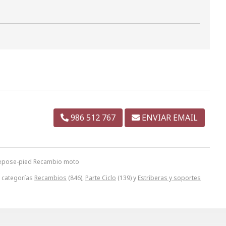
986 512 767
ENVIAR EMAIL
 repose-pied Recambio moto
s categorías
Recambios
(846),
Parte Ciclo
(139) y
Estriberas y soportes