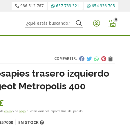
986 512 767
637 733 321
654 336 705
0
Buscar
COMPARTIR:
sapies trasero izquierdo
eot Metropolis 400
€
 de
envío
y de
pago
pueden variar el importe final del pedido.
357000
EN STOCK