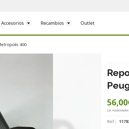
Accesorios
Recambios
Outlet
etropolis 400
Repo
Peug
56,00
Las modalidades
Ref.:
1178