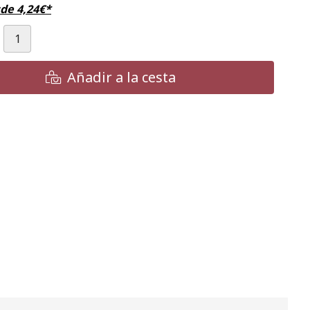
sde
4,24
€
*
Añadir a la cesta