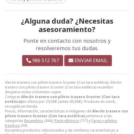
¿Alguna duda? ¿Necesitas
asesoramiento?
Ponte en contacto con nosotros y
resolveremos tus dudas.
986 512 767
ENVIAR EMAIL
Alerón trasero con piloto trasero Scooter (Con tara estética). Alerón
trasero con piloto trasero Scooter (Con tara estética) recambio
despiece moto ciclomotor sqem
Comprar
Alerón trasero con piloto trasero Scooter (Con tara
estética)
en oferta por
29,00
€
(antes
60,00
€
). Producto en stock,
recogida en tienda.
Precio, información, características e imágenes de
Alerón trasero con
piloto trasero Scooter (Con tara estética)
pertenece a las
categorías
Recambios
(846),
Parte eléctrica
(157) y
Faros y pilotos
traseros
(39).
Encuentra productos relacionados y de similares características a