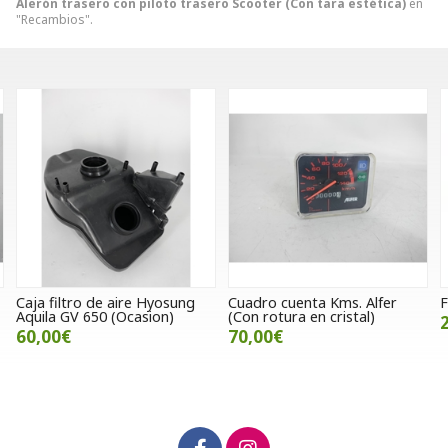
Alerón trasero con piloto trasero Scooter (Con tara estética)
en
"Recambios".
Cuadro cuenta Kms. Alfer
Filtro de aire SWM Varez 125
J
(Con rotura en cristal)
L
22,00€
70,00€