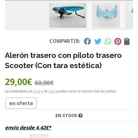
COMPARTIR:
Alerón trasero con piloto trasero
Scooter (Con tara estética)
29,00
€
60,00
€
Las modalidades de
envío
y de
pago
pueden variar el importe final del pedido.
en oferta
EN STOCK
envío desde
4,42
€
*