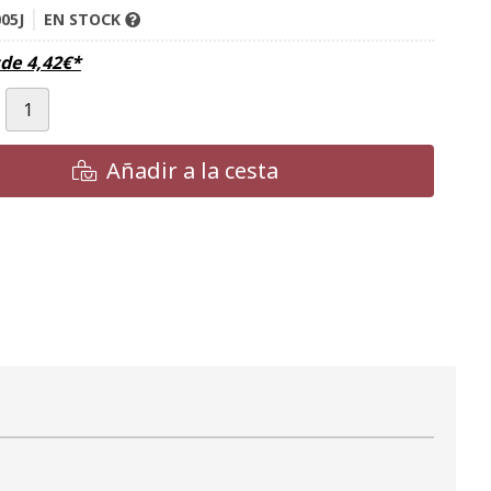
05J
EN STOCK
sde
4,42
€
*
Añadir a la cesta