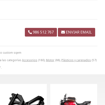
986 512 767
ENVIAR EMAIL
oto custom sqem
a las categorías
Accesorios
(180),
Motor
(88),
Plásticos y carenados
(57)
".