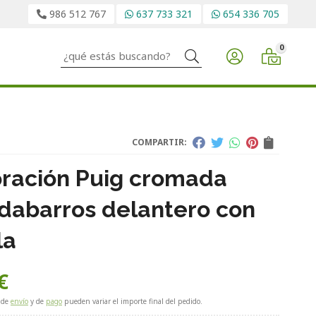
986 512 767
637 733 321
654 336 705
0
Buscar
COMPARTIR:
ración Puig cromada
dabarros delantero con
la
€
 de
envío
y de
pago
pueden variar el importe final del pedido.