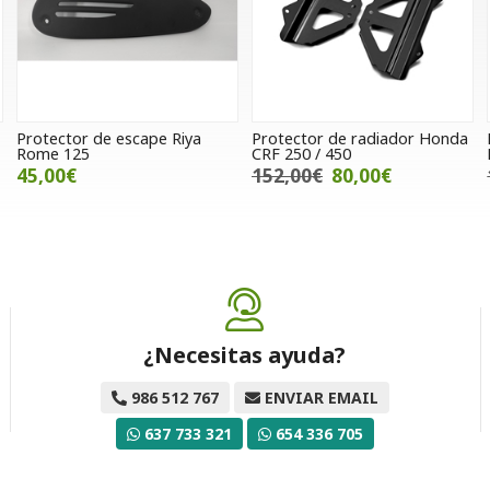
Protector de escape Riya
Protector de radiador Honda
Rome 125
CRF 250 / 450
45,00€
152,00€
80,00€
¿Necesitas ayuda?
986 512 767
ENVIAR EMAIL
637 733 321
654 336 705