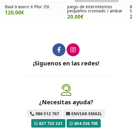
Baul trasero X-Plor 35l.
Juego de intermitentes
R
pequeños cromado / ambar
S
120,00€
20,00€
¡Síguenos en las redes!
¿Necesitas ayuda?
986 512 767
ENVIAR EMAIL
637 733 321
654 336 705