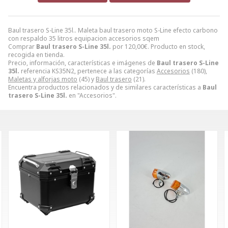
Baul trasero S-Line 35l.. Maleta baul trasero moto S-Line efecto carbono
con respaldo 35 litros equipacion accesorios sqem
Comprar
Baul trasero S-Line 35l.
por
120,00
€
. Producto en stock,
recogida en tienda.
Precio, información, características e imágenes de
Baul trasero S-Line
35l.
referencia KS35N2, pertenece a las categorías
Accesorios
(180),
Maletas y alforjas moto
(45) y
Baul trasero
(21).
Encuentra productos relacionados y de similares características a
Baul
trasero S-Line 35l.
en "Accesorios".