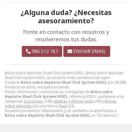
¿Alguna duda? ¿Necesitas
asesoramiento?
Ponte en contacto con nosotros y
resolveremos tus dudas.
986 512 767
ENVIAR EMAIL
Bolsa sobre depósito Shad Click System E03CL. Bolsa sobre depósito
Shad Click System E03CL accesorios moto carretera trail sqem
Comprar
Bolsa sobre depósito Shad Click System E03CL
por
69,00
€
.
Producto en stock, recogida en tienda.
Precio, información, características e imágenes de
Bolsa sobre
depósito Shad Click System E03CL
referencia E03CL, pertenece a las
categorías
Accesorios
(180),
Maletas y alforjas moto
(45) y
Bolsas
sobre depósito
(3) y a la marca
Shad
(22).
Encuentra productos relacionados y de similares características a
Bolsa sobre depósito Shad Click System E03CL
en "Accesorios".