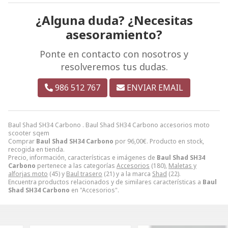
¿Alguna duda? ¿Necesitas
asesoramiento?
Ponte en contacto con nosotros y
resolveremos tus dudas.
986 512 767
ENVIAR EMAIL
Baul Shad SH34 Carbono . Baul Shad SH34 Carbono accesorios moto
scooter sqem
Comprar
Baul Shad SH34 Carbono
por
96,00
€
. Producto en stock,
recogida en tienda.
Precio, información, características e imágenes de
Baul Shad SH34
Carbono
pertenece a las categorías
Accesorios
(180),
Maletas y
alforjas moto
(45) y
Baul trasero
(21) y a la marca
Shad
(22).
Encuentra productos relacionados y de similares características a
Baul
Shad SH34 Carbono
en "Accesorios".