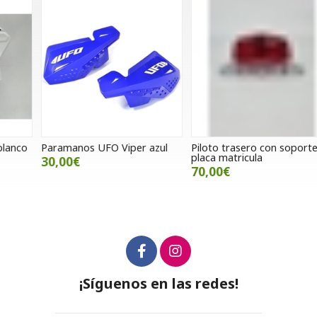
Paramanos UFO Viper azul
Piloto trasero con soporte
P
placa matricula
J
30,00€
70,00€
¡Síguenos en las redes!