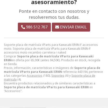
asesoramiento?
Ponte en contacto con nosotros y
resolveremos tus dudas.
986 512 767
ENVIAR EMAIL
Soporte placa de matrícula VParts para Kawasaki ER6N-F accesorios
moto. Soporte placa de matrícula VParts para Kawasaki ER6N-F
accesorios moto recambio carretera r naked
Comprar
Soporte placa de matrícula VParts para Kawasaki
ER6N
en oferta por
65,00
€
(antes
94,50
€
). Producto en stock, recogida
en tienda.
Precio, información, características e imágenes de
Soporte placa de
matrícula VParts para Kawasaki ER6N
referencia 443194, pertenece
a las categorías
Accesorios
(180),
Soportes
(6) y
Soporte placa de
matricula
(4).
Encuentra productos relacionados y de similares características a
Soporte placa de matrícula VParts para Kawasaki ER6N
en
"Accesorios".