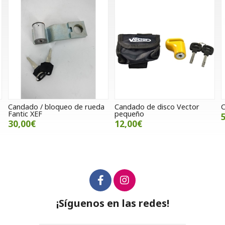
ueo de rueda
Candado de disco Vector
Cúpula Piaggio Ves
pequeño
50,00€
12,00€
¡Síguenos en las redes!