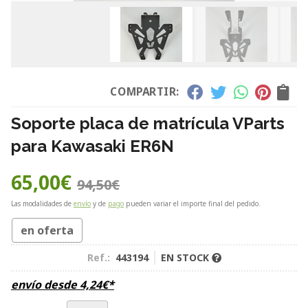
COMPARTIR:
Soporte placa de matrícula VParts
para Kawasaki ER6N
65,00
€
94,50
€
Las modalidades de
envío
y de
pago
pueden variar el importe final del pedido.
en oferta
Ref.:
443194
EN STOCK
envío desde
4,24
€
*