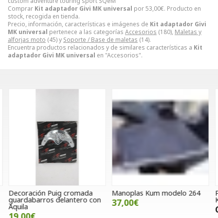
custom adventure touring sport SQeM
Comprar
Kit adaptador Givi MK universal
por
53,00
€
. Producto en
stock, recogida en tienda.
Precio, información, características e imágenes de
Kit adaptador Givi
MK universal
pertenece a las categorías
Accesorios
(180),
Maletas y
alforjas moto
(45) y
Soporte / Base de maletas
(14).
Encuentra productos relacionados y de similares características a
Kit
adaptador Givi MK universal
en "Accesorios".
Decoración Puig cromada
Manoplas Kum modelo 264
P
guardabarros delantero con
37,00€
Aquila
19,00€