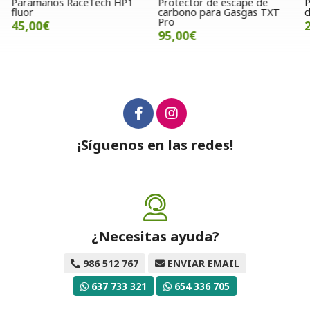
Paramanos RaceTech HP1
Protector de escape de
P
fluor
carbono para Gasgas TXT
d
Pro
45,00€
95,00€
¡Síguenos en las redes!
¿Necesitas ayuda?
986 512 767
ENVIAR EMAIL
637 733 321
654 336 705