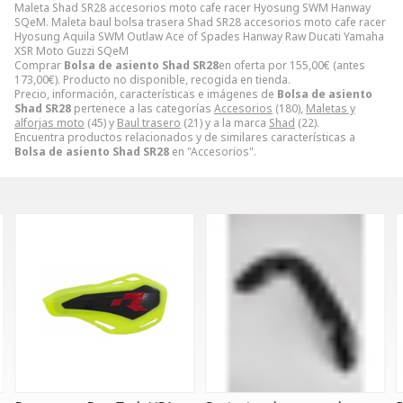
Maleta Shad SR28 accesorios moto cafe racer Hyosung SWM Hanway
SQeM. Maleta baul bolsa trasera Shad SR28 accesorios moto cafe racer
Hyosung Aquila SWM Outlaw Ace of Spades Hanway Raw Ducati Yamaha
XSR Moto Guzzi SQeM
Comprar
Bolsa de asiento Shad SR28
en oferta por
155,00
€
(antes
173,00
€
). Producto no disponible, recogida en tienda.
Precio, información, características e imágenes de
Bolsa de asiento
Shad SR28
pertenece a las categorías
Accesorios
(180),
Maletas y
alforjas moto
(45) y
Baul trasero
(21) y a la marca
Shad
(22).
Encuentra productos relacionados y de similares características a
Bolsa de asiento Shad SR28
en "Accesorios".