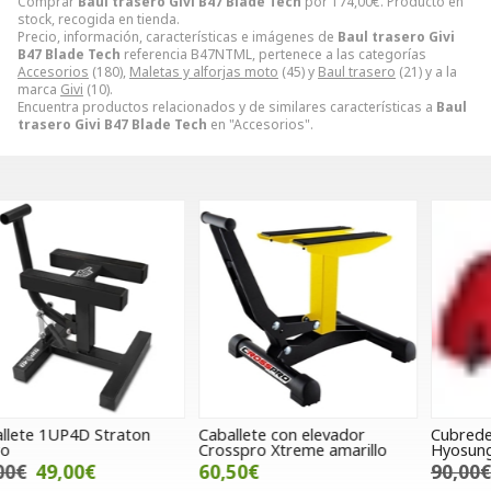
Comprar
Baul trasero Givi B47 Blade Tech
por
174,00
€
. Producto en
stock, recogida en tienda.
Precio, información, características e imágenes de
Baul trasero Givi
B47 Blade Tech
referencia B47NTML, pertenece a las categorías
Accesorios
(180),
Maletas y alforjas moto
(45) y
Baul trasero
(21) y a la
marca
Givi
(10).
Encuentra productos relacionados y de similares características a
Baul
trasero Givi B47 Blade Tech
en "Accesorios".
Caballete con elevador
Cubredepósito Bagster
P
Crosspro Xtreme amarillo
Hyosung Comet rojo
p
2
60,50€
90,00€
70,00€