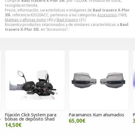
Comprar
Baul trasero X-Plor 35l.
por
120,00
€
. Producto en stock,
recogida en tienda.
Precio, información, características e imágenes de
Baul trasero X-Plor
35l.
referencia KS520ACC, pertenece a las categorías
Accesorios
(180),
Maletas y alforjas moto
(45) y
Baul trasero
(21).
Encuentra productos relacionados y de similares características a
Baul
trasero X-Plor 35l.
en "Accesorios".
Paramanos Kum ahumados
Paramanos UFO Viper azul
65,00€
30,00€