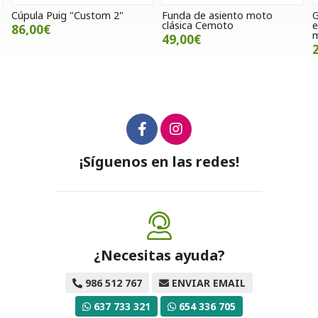
Funda de asiento moto
Gomas laterales /
P
clásica Cemoto
embellecedores de depósito
p
marrón
49,00€
28,00€
¡Síguenos en las redes!
¿Necesitas ayuda?
986 512 767
ENVIAR EMAIL
637 733 321
654 336 705