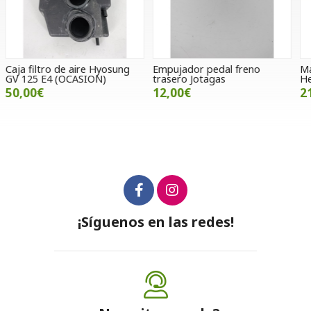
Empujador pedal freno
Maneta de embrague larga
N
trasero Jotagas
Hebo plata
1
12,00€
21,00€
¡Síguenos en las redes!