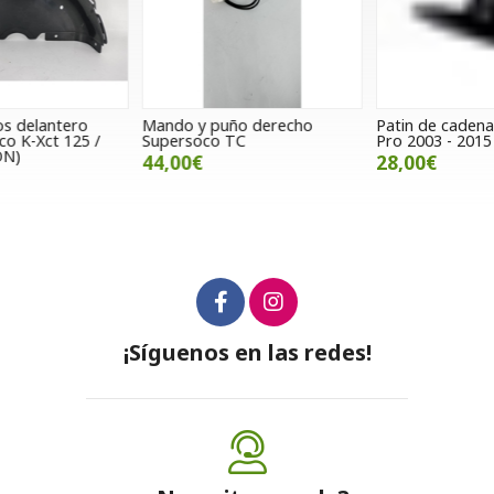
Mando y puño derecho
Patin de cadena Gasgas TXT
R
Supersoco TC
Pro 2003 - 2015
G
44,00€
28,00€
¡Síguenos en las redes!