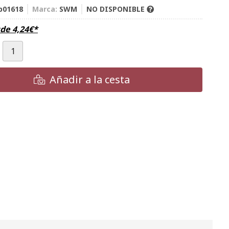
p01618
Marca:
SWM
NO DISPONIBLE
sde
4,24
€
*
Añadir a la cesta