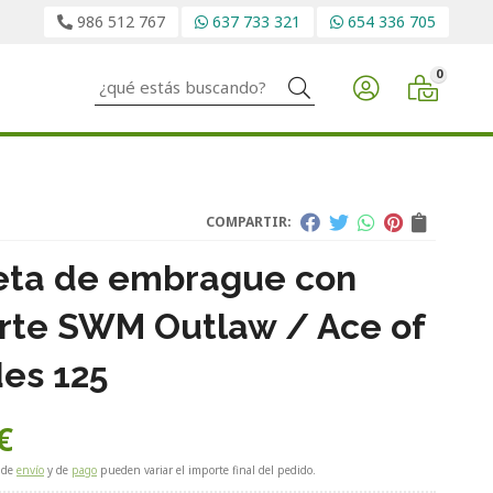
986 512 767
637 733 321
654 336 705
0
Buscar
COMPARTIR:
ta de embrague con
rte SWM Outlaw / Ace of
es 125
€
 de
envío
y de
pago
pueden variar el importe final del pedido.