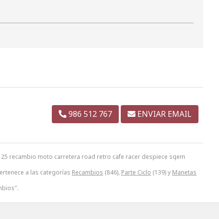
986 512 767
ENVIAR EMAIL
25 recambio moto carretera road retro cafe racer despiece sqem
ertenece a las categorías
Recambios
(846),
Parte Ciclo
(139) y
Manetas
bios".