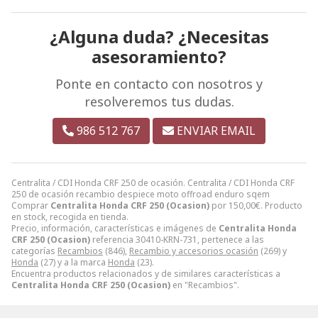
¿Alguna duda? ¿Necesitas
asesoramiento?
Ponte en contacto con nosotros y
resolveremos tus dudas.
986 512 767
ENVIAR EMAIL
Centralita / CDI Honda CRF 250 de ocasión. Centralita / CDI Honda CRF
250 de ocasión recambio despiece moto offroad enduro sqem
Comprar
Centralita Honda CRF 250 (Ocasion)
por
150,00
€
. Producto
en stock, recogida en tienda.
Precio, información, características e imágenes de
Centralita Honda
CRF 250 (Ocasion)
referencia 30410-KRN-731, pertenece a las
categorías
Recambios
(846),
Recambio y accesorios ocasión
(269) y
Honda
(27) y a la marca
Honda
(23).
Encuentra productos relacionados y de similares características a
Centralita Honda CRF 250 (Ocasion)
en "Recambios".