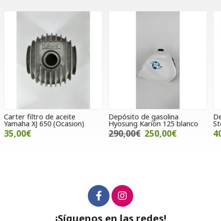
Depósito de gasolina
Depósito de gasolina Wottan
E
Hyosung Karion 125 blanco
Storm 125 (OCASION)
P
290,00€
250,00€
40,00€
¡Síguenos en las redes!