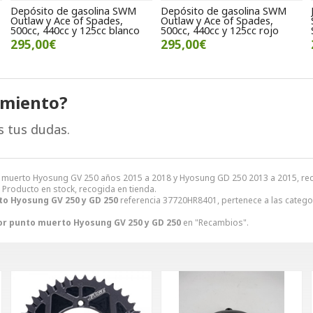
Depósito de gasolina SWM
Depósito de gasolina SWM
Outlaw y Ace of Spades,
Outlaw y Ace of Spades,
500cc, 440cc y 125cc blanco
500cc, 440cc y 125cc rojo
295,00€
295,00€
amiento?
s tus dudas.
muerto Hyosung GV 250 años 2015 a 2018 y Hyosung GD 250 2013 a 2015, reca
. Producto en stock, recogida en tienda.
o Hyosung GV 250 y GD 250
referencia 37720HR8401, pertenece a las categ
or punto muerto Hyosung GV 250 y GD 250
en "Recambios".