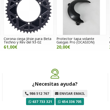
Corona ciega Jitsie para Beta
Protector tapa volante
Techno y Rev del 93-02
Gasgas Pro (OCASION)
61,00€
20,00€
¿Necesitas ayuda?
986 512 767
ENVIAR EMAIL
637 733 321
654 336 705