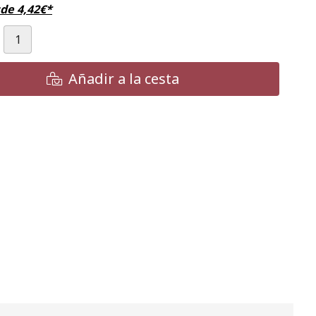
sde
4,42
€
*
Añadir a la cesta