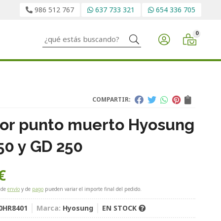
986 512 767
637 733 321
654 336 705
0
Buscar
COMPARTIR:
or punto muerto Hyosung
50 y GD 250
€
 de
envío
y de
pago
pueden variar el importe final del pedido.
0HR8401
Marca:
Hyosung
EN STOCK