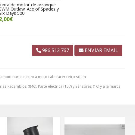
Junta de motor de arranque
SWM Outlaw, Ace of Spades y
Six Days 500
2,00€
986 512 767
ENVIAR EMAIL
mbio parte electrica moto cafe racer retro sqem
orías
Recambios
(846),
Parte eléctrica
(157) y
Sensores
(16) y a la marca