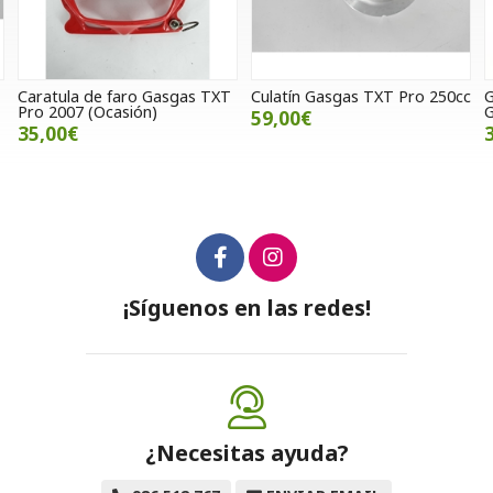
tula de faro Gasgas TXT
Culatín Gasgas TXT Pro 250cc
Guardaba
2007 (Ocasión)
Gasgas 
59,00€
00€
35,00
¡Síguenos en las redes!
¿Necesitas ayuda?