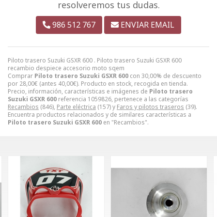
resolveremos tus dudas.
986 512 767
ENVIAR EMAIL
Piloto trasero Suzuki GSXR 600 . Piloto trasero Suzuki GSXR 600
recambio despiece accesorio moto sqem
Comprar
Piloto trasero Suzuki GSXR 600
con 30,00% de descuento
por
28,00
€
(antes
40,00
€
). Producto en stock, recogida en tienda.
Precio, información, características e imágenes de
Piloto trasero
Suzuki GSXR 600
referencia 1059826, pertenece a las categorías
Recambios
(846),
Parte eléctrica
(157) y
Faros y pilotos traseros
(39).
Encuentra productos relacionados y de similares características a
Piloto trasero Suzuki GSXR 600
en "Recambios".