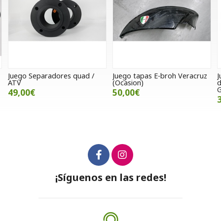
/
Juego tapas E-broh Veracruz
Junta tensor cadena
(Ocasion)
distribución Hyosung Aquila
GV y GT 650
50,00€
3,00€
¡Síguenos en las redes!