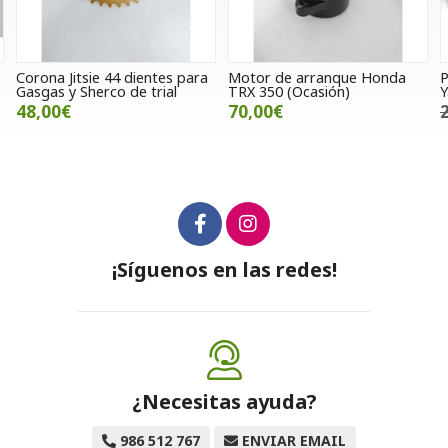
itsie 44 dientes para
Motor de arranque Honda
Pistón comp
 Sherco de trial
TRX 350 (Ocasión)
Yamaha YZ 
70,00€
243,00€
¡Síguenos en las redes!
¿Necesitas ayuda?
986 512 767
ENVIAR EMAIL