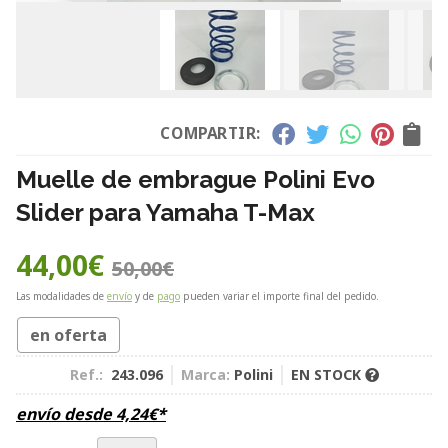
COMPARTIR:
Muelle de embrague Polini Evo
Slider para Yamaha T-Max
44,00
€
50,00
€
Las modalidades de
envío
y de
pago
pueden variar el importe final del pedido.
en oferta
Ref.:
243.096
Marca:
Polini
EN STOCK
envío desde
4,24
€
*