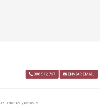
986 512 767
ENVIAR EMAIL
39),
Frenos
(21) y
Discos
(6).