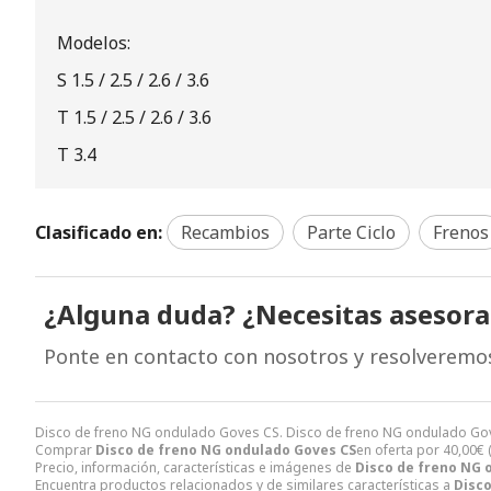
Modelos:
S 1.5 / 2.5 / 2.6 / 3.6
T 1.5 / 2.5 / 2.6 / 3.6
T 3.4
Clasificado en:
Recambios
Parte Ciclo
Frenos
¿Alguna duda? ¿Necesitas asesor
Ponte en contacto con nosotros y resolveremo
Disco de freno NG ondulado Goves CS. Disco de freno NG ondulado Go
Comprar
Disco de freno NG ondulado Goves CS
en oferta por
40,00
€
Precio, información, características e imágenes de
Disco de freno NG 
Encuentra productos relacionados y de similares características a
Disco