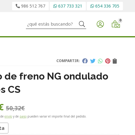
986 512 767
637 733 321
654 336 705
0
Buscar
COMPARTIR:
o de freno NG ondulado
s CS
€
50,32
€
 de
envío
y de
pago
pueden variar el importe final del pedido.
ta