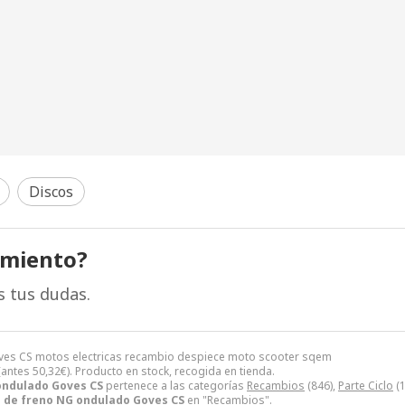
Discos
amiento?
s tus dudas.
ves CS motos electricas recambio despiece moto scooter sqem
(antes
50,32
€
). Producto en stock, recogida en tienda.
ondulado Goves CS
pertenece a las categorías
Recambios
(846),
Parte Ciclo
(1
 de freno NG ondulado Goves CS
en "Recambios".