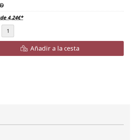
sde
4,24
€
*
Añadir a la cesta