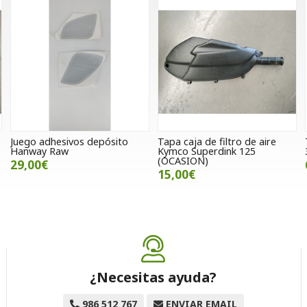
Juego adhesivos depósito
Tapa caja de filtro de aire
Hanway Raw
Kymco Superdink 125
(OCASION)
29,00€
15,00€
¿Necesitas ayuda?
986 512 767
ENVIAR EMAIL