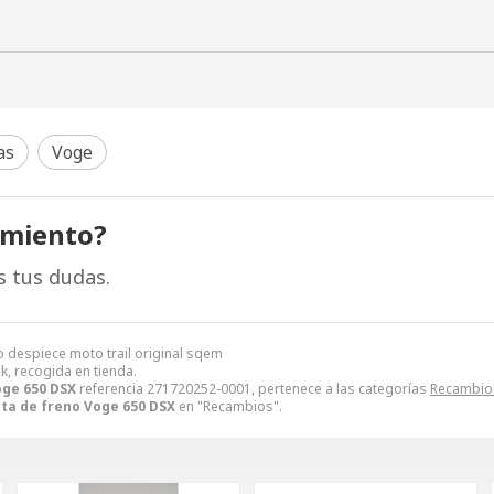
as
Voge
amiento?
s tus dudas.
 despiece moto trail original sqem
k, recogida en tienda.
oge 650 DSX
referencia 271720252-0001, pertenece a las categorías
Recambio
ta de freno Voge 650 DSX
en "Recambios".