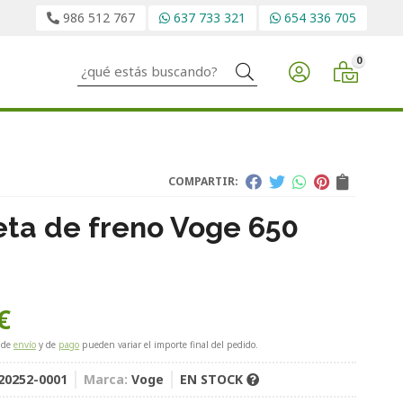
986 512 767
637 733 321
654 336 705
0
Buscar
COMPARTIR:
ta de freno Voge 650
€
 de
envío
y de
pago
pueden variar el importe final del pedido.
20252-0001
Marca:
Voge
EN STOCK