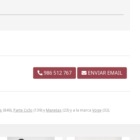
986 512 767
ENVIAR EMAIL
s
(846),
Parte Ciclo
(139) y
Manetas
(23) y a la marca
Voge
(32).