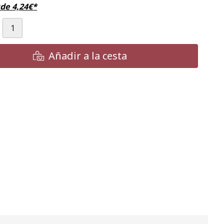
sde
4,24
€
*
Añadir a la cesta