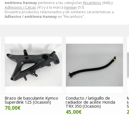
emblema Hanway
pertenece a las categorías
Recambios
(846) y
Adhesivos / Calcas
(41) y a la marca
Hanway
(57).
Encuentra productos relacionados y de similares características a
Adhesivo / emblema Hanway
en "Recambios".
Conducto / latiguillo de
Maneta de embrague con
radiador de aceite Honda
soporte SWM Outlaw / Ace of
TRX 350 (Ocasion)
Spades 125
45,00€
29,00€