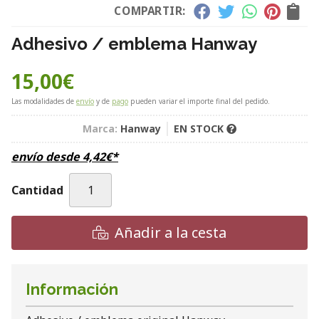
COMPARTIR:
Adhesivo / emblema Hanway
15,00
€
Las modalidades de
envío
y de
pago
pueden variar el importe final del pedido.
Marca:
Hanway
EN STOCK
envío desde
4,42
€
*
Cantidad
Añadir a la cesta
Información