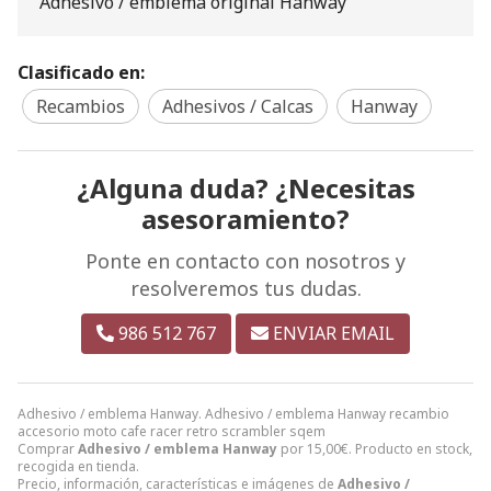
Adhesivo / emblema original Hanway
Clasificado en:
Recambios
Adhesivos / Calcas
Hanway
¿Alguna duda? ¿Necesitas
asesoramiento?
Ponte en contacto con nosotros y
resolveremos tus dudas.
986 512 767
ENVIAR EMAIL
Adhesivo / emblema Hanway. Adhesivo / emblema Hanway recambio
accesorio moto cafe racer retro scrambler sqem
Comprar
Adhesivo / emblema Hanway
por
15,00
€
. Producto en stock,
recogida en tienda.
Precio, información, características e imágenes de
Adhesivo /