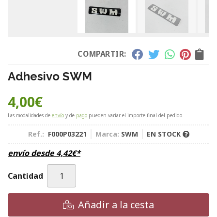
COMPARTIR:
Adhesivo SWM
4,00
€
Las modalidades de
envío
y de
pago
pueden variar el importe final del pedido.
Ref.:
F000P03221
Marca:
SWM
EN STOCK
envío desde
4,42
€
*
Cantidad
Añadir a la cesta