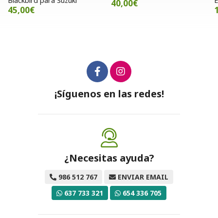
Blackbird para Suzuki
E
40,00€
45,00€
¡Síguenos en las redes!
¿Necesitas ayuda?
986 512 767
ENVIAR EMAIL
637 733 321
654 336 705