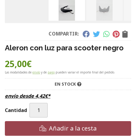
COMPARTIR:
Aleron con luz para scooter negro
25,00
€
Las modalidades de
envío
y de
pago
pueden variar el importe final del pedido.
EN STOCK
envío desde
4,42
€
*
Cantidad
Añadir a la cesta