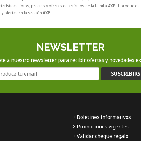
terísticas, fotos, precios y ofertas de artículos de la familia
AXP
. 1 productos 
 y ofertas en la sección
AXP
.
NEWSLETTER
te a nuestro newsletter para recibir ofertas y novedades ex
SUSCRIBIRS
Boletines informativos
Promociones vigentes
Validar cheque regalo