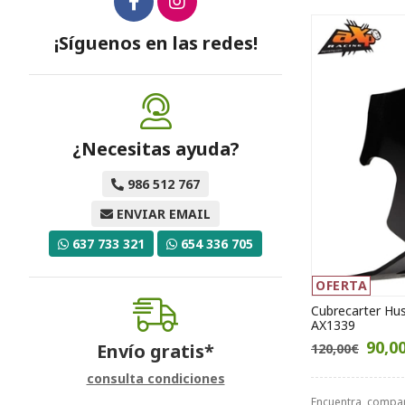
¡Síguenos en las redes!
¿Necesitas ayuda?
986 512 767
ENVIAR EMAIL
637 733 321
654 336 705
OFERTA
Cubrecarter Hu
AX1339
90,0
Envío gratis*
120,00€
consulta condiciones
Encuentra, compa