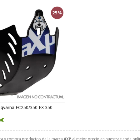
25%
sqvarna FC250/350 FX 350
0€
ra y compra productos de la marca
AXP
al mejor precio en nuestra tienda onli