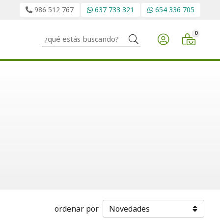
986 512 767
637 733 321
654 336 705
0
Buscar
ordenar por