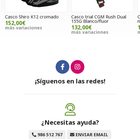
omado
Casco trial CGM Rush Dual
Cazadora Acerbis One
155G Blanco/fluor
naranja
132,00€
140,00€
más variaciones
más variaciones
¡Síguenos en las redes!
¿Necesitas ayuda?
986 512 767
ENVIAR EMAIL